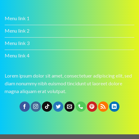
Menu link 1
Menu link 2
Menu link 3
Menu link 4
Lorem ipsum dolor sit amet, consectetuer adipiscing elit, sed
diam nonummy nibh euismod tincidunt ut laoreet dolore
magna aliquam erat volutpat.