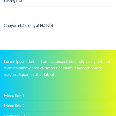
tưởng mới
Chuyển nhà trọn gói Hà Nội
Lorem ipsum dolor sit amet, consectetuer adipiscing elit, sed
diam nonummy nibh euismod tincidunt ut laoreet dolore
magna aliquam erat volutpat.
Menu link 1
Menu link 2
Menu link 3