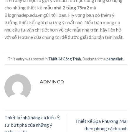
Trên đây là một số gợi ý về cách bố cục công năng sử dụng
cho những thiết kế
mẫu nhà 2 tầng 75m2
mà
Blognhadep.edu.vn gửi tới bạn. Hy vọng bạn có thêm ý
tưởng thiết kế ngôi nhà ưng ý nhất nhé. Nếu bạn mong có
nhu cầu tư vấn chi tiết hơn về các mẫu nhà trên, hãy liên hệ
với số Hotline của chúng tôi để được giải đáp tận tình nhất.
This entry was posted in
Thiết Kế Công Trình
. Bookmark the
permalink
.
ADMINCD
Thiết kế nhà hàng cá kiểu Ý,
Thiết kế Spa Phương Mai
sự bứt phá của những ý
theo phong cách xanh