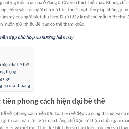
g những kiến trúc nhà ở đang được yêu thích hiện nay. Không chỉ 
ong chiều sâu của ngôi nhà mà biệt thự 2 mặt tiền giúp không gian
 thẩm mỹ của ngôi biệt thự hơn. Dưới đây là một số
mẫu biệt thự 
vn
muốn giới thiệu để bạn có thể tham khảo.
 tiền đẹp phù hợp xu hướng hiện nay
 hiện đại bề thế
ang trọng
ng ngủ
g gian mở thoáng
 tiền phong cách hiện đại bề thế
kế với phong cách hiện đại, toát lên vẻ đẹp vô cùng thu hút và có 
hòa giữa các màu sắc. Với màu trắng chủ đạo kết hợp nhiều gam mà
ác biệt và mới mẻ. Thiết kế biệt thự sở hữu kiến trúc mở với toà