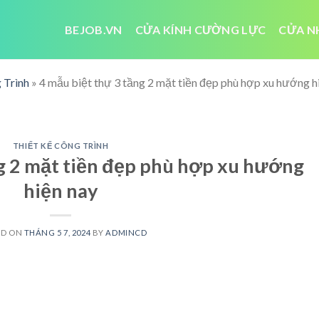
BEJOB.VN
CỬA KÍNH CƯỜNG LỰC
CỬA N
 Trình
»
4 mẫu biệt thự 3 tầng 2 mặt tiền đẹp phù hợp xu hướng h
THIẾT KẾ CÔNG TRÌNH
ng 2 mặt tiền đẹp phù hợp xu hướng
hiện nay
ED ON
THÁNG 5 7, 2024
BY
ADMINCD