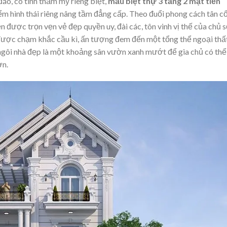
đáo, có tính thẩm mỹ riêng biệt,
mẫu biệt thự 3 tầng 2 mặt tiền
ểm hình thái riêng nâng tầm đẳng cấp. Theo đuổi phong cách tân c
n được trọn vẹn vẻ đẹp quyền uy, đài các, tôn vinh vị thế của chủ 
hỉ được chạm khắc cầu kì, ấn tượng đem đến một tổng thể ngoại thấ
 ngôi nhà đẹp là một khoảng sân vườn xanh mướt để gia chủ có thể
ờn.