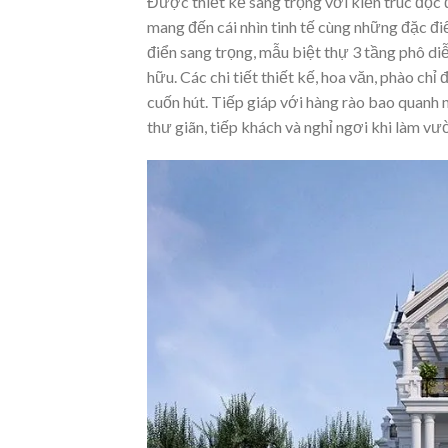
Được thiết kế sang trọng với kiến trúc độc 
mang đến cái nhìn tinh tế cùng những đặc đi
điển sang trọng, mẫu biệt thự 3 tầng phô diễ
hữu. Các chi tiết thiết kế, hoa văn, phào c
cuốn hút. Tiếp giáp với hàng rào bao quanh
thư giãn, tiếp khách và nghỉ ngơi khi làm vư