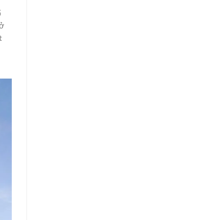
ổ
sở
t