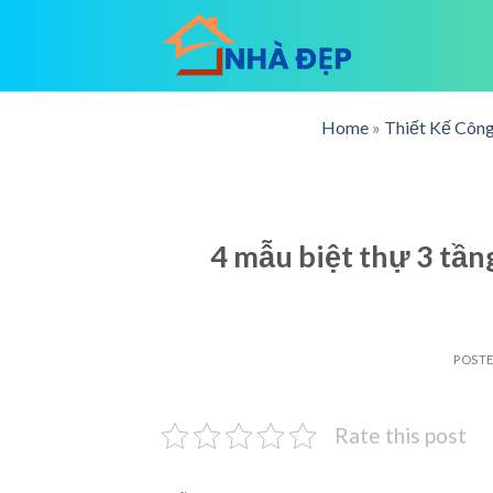
Skip
to
content
Home
»
Thiết Kế Công
4 mẫu biệt thự 3 tầ
POST
Rate this post