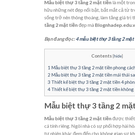
Mẫu biệt thự 3 tầng 2 mặt tiền
là một tron
hữu những nét đẹp nổi bật, bắt mắt cả từ tr
sống trở nên thông thoáng, làm tăng giá trị
tầng 2 mặt tiền
đẹp mà
Blognhadep.edu.
Bạn đang đọc:
4 mẫu biệt thự 3 tầng 2 mặt
Contents
[
hide
]
1
Mẫu biệt thự 3 tầng 2 mặt tiền phong cách
2
Mẫu biệt thự 3 tầng 2 mặt tiền mái thái s
3
Thiết kế biệt thự 3 tầng 2 mặt tiền 4 phò
4
Thiết kế biệt thự 3 tầng 2 mặt tiền khôn
Mẫu biệt thự 3 tầng 2 mặt
Mẫu biệt thự 3 tầng 2 mặt tiền
được thiết 
cá tính riêng. Ngôi nhà có sự phối hợp hài 
tự nhiên khác đem đến cho không gian sự kh