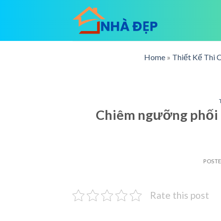
Skip
to
content
Home
»
Thiết Kế Thi 
Chiêm ngưỡng phối c
POST
Rate this post