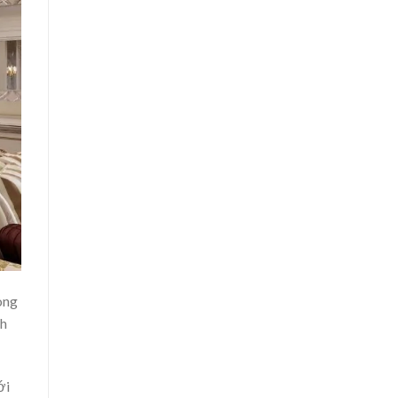
òng
ch
ới