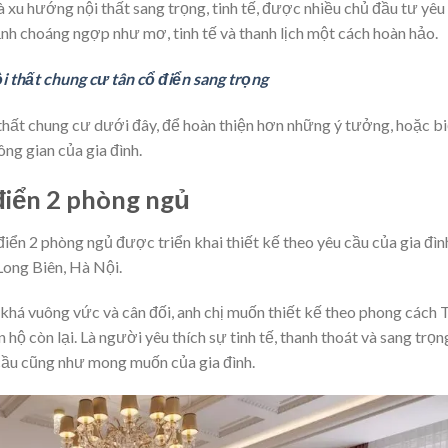
xu hướng nội thất sang trọng, tinh tế, được nhiều chủ đầu tư yêu
nh choáng ngợp như mơ, tinh tế và thanh lịch một cách hoàn hảo.
 thất chung cư tân cổ điển sang trọng
hất chung cư dưới đây, để hoàn thiện hơn những ý tưởng, hoặc bi
ng gian của gia đình.
điển 2 phòng ngủ
điển 2 phòng ngủ được triển khai thiết kế theo yêu cầu của gia đìn
 Long Biên, Hà Nội.
 khá vuông vức và cân đối, anh chị muốn thiết kế theo phong cách 
hộ còn lại. Là người yêu thích sự tinh tế, thanh thoát và sang trọn
 cầu cũng như mong muốn của gia đình.