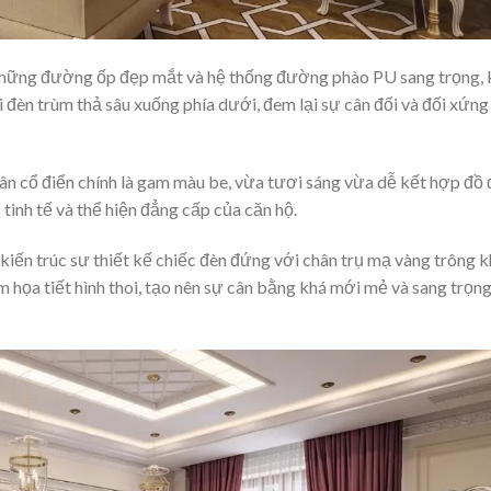
i những đường ốp đẹp mắt và hệ thống đường phào PU sang trọng, 
i đèn trùm thả sâu xuống phía dưới, đem lại sự cân đối và đối xứng
tân cổ điển chính là gam màu be, vừa tươi sáng vừa dễ kết hợp đồ
tinh tế và thể hiện đẳng cấp của căn hộ.
iến trúc sư thiết kế chiếc đèn đứng với chân trụ mạ vàng trông k
 họa tiết hình thoi, tạo nên sự cân bằng khá mới mẻ và sang trọn