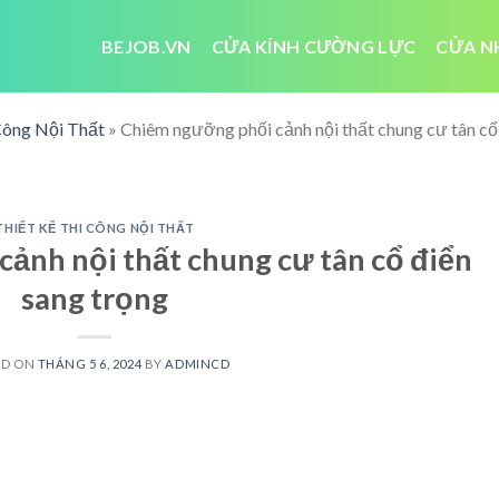
BEJOB.VN
CỬA KÍNH CƯỜNG LỰC
CỬA N
Công Nội Thất
»
Chiêm ngưỡng phối cảnh nội thất chung cư tân cổ
THIẾT KẾ THI CÔNG NỘI THẤT
ảnh nội thất chung cư tân cổ điển
sang trọng
ED ON
THÁNG 5 6, 2024
BY
ADMINCD