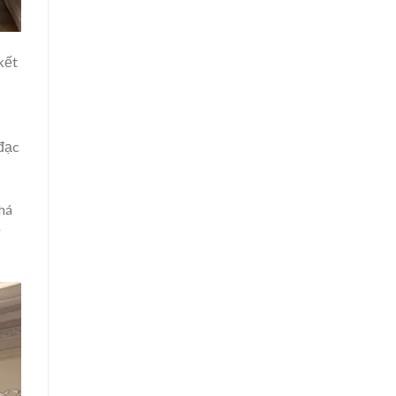
kết
 đạc
há
g