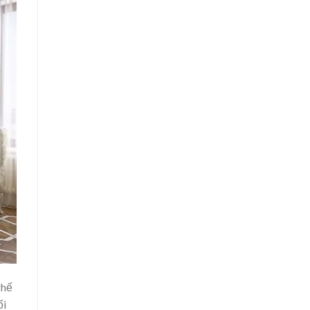
ghế
ối