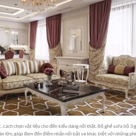
c, cách chọn vật liệu cho đến kiểu dáng nội thất. Bộ ghế sofa bộ 3 
àn lớn, giúp đem đến điểm nhấn nổi bật và khác biệt với những ph