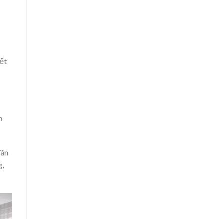
ết
h
Tân
g,